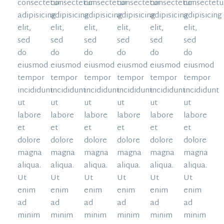
consectetur
consectetur
consectetur
consectetur
consectetur
consectetu
adipisicing
adipisicing
adipisicing
adipisicing
adipisicing
adipisicing
elit,
elit,
elit,
elit,
elit,
elit,
sed
sed
sed
sed
sed
sed
do
do
do
do
do
do
eiusmod
eiusmod
eiusmod
eiusmod
eiusmod
eiusmod
tempor
tempor
tempor
tempor
tempor
tempor
incididunt
incididunt
incididunt
incididunt
incididunt
incididunt
ut
ut
ut
ut
ut
ut
labore
labore
labore
labore
labore
labore
et
et
et
et
et
et
dolore
dolore
dolore
dolore
dolore
dolore
magna
magna
magna
magna
magna
magna
aliqua.
aliqua.
aliqua.
aliqua.
aliqua.
aliqua.
Ut
Ut
Ut
Ut
Ut
Ut
enim
enim
enim
enim
enim
enim
ad
ad
ad
ad
ad
ad
minim
minim
minim
minim
minim
minim